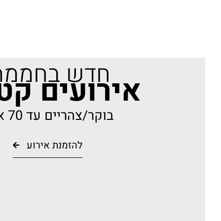
חדש בחממה
אירועים קט
בוקר/צהריים עד 70 איש
להזמנת אירוע