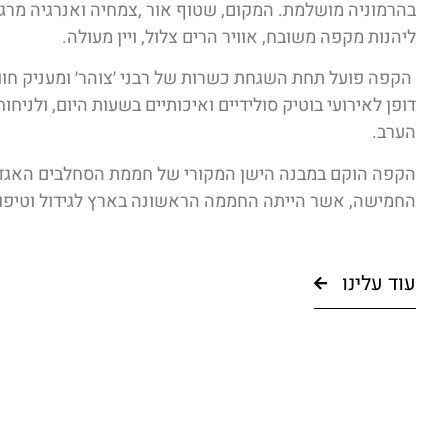
בהרמוניה מושלמת. המקום, שטוף אור ,צמחיה ואנרגיה מרגי
ליהנות מקפה משובח, אוויר הרים צלול, ויין מעולה.
הקפה פועל תחת השגחת כשרות של רבני ׳צוהר׳ ומעניק חווי
דופן לאירועי בוטיק סולידיים ואיכותיים בשעות היום, ולניח
הערב.
הקפה הוקם במבנה הישן המקורי של חממת הסחלבים האגדי
החמישה, אשר הייתה החממה הראשונה בארץ לגידול וטיפו
עוד עלינו